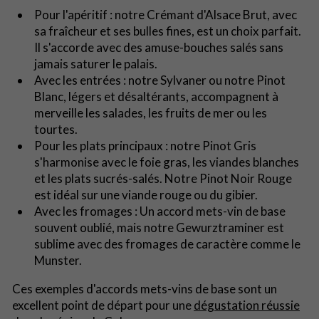
Pour l'apéritif : notre Crémant d'Alsace Brut, avec
sa fraîcheur et ses bulles fines, est un choix parfait.
Il s'accorde avec des amuse-bouches salés sans
jamais saturer le palais.
Avec les entrées : notre Sylvaner ou notre Pinot
Blanc, légers et désaltérants, accompagnent à
merveille les salades, les fruits de mer ou les
tourtes.
Pour les plats principaux : notre Pinot Gris
s'harmonise avec le foie gras, les viandes blanches
et les plats sucrés-salés. Notre Pinot Noir Rouge
est idéal sur une viande rouge ou du gibier.
Avec les fromages : Un accord mets-vin de base
souvent oublié, mais notre Gewurztraminer est
sublime avec des fromages de caractère comme le
Munster.
Ces exemples d'accords mets-vins de base sont un
excellent point de départ pour une
dégustation réussie