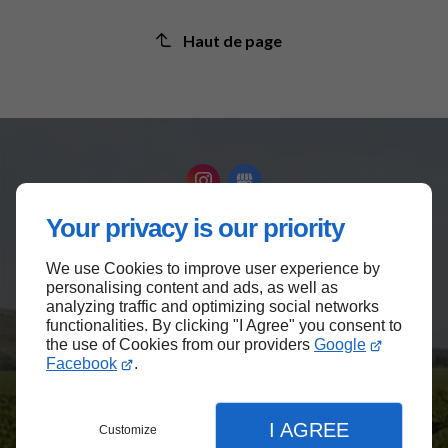
Haut de page
Your privacy is our priority
Accueil
We use Cookies to improve user experience by
Contactez-nous
personalising content and ads, as well as
analyzing traffic and optimizing social networks
Mentions légales
functionalities. By clicking "I Agree" you consent to
Plan du site
the use of Cookies from our providers
Google
Facebook
.
I AGREE
Customize