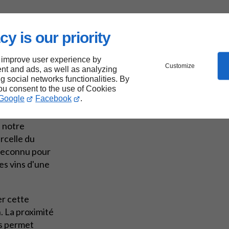
cy is our priority
 richesse de
 improve user experience by
aysersberg,
Customize
nt and ads, as well as analyzing
ng social networks functionalities. By
you consent to the use of Cookies
Google
Facebook
.
ue de sols et
 une
e notre
arcelle du
 reconnu pour
es vins d'une
er cette
. La proximité
us permet