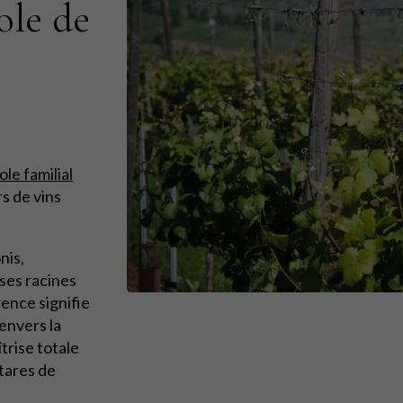
ole de
ole familial
s de vins
nis,
ses racines
rence signifie
envers la
trise totale
ctares de