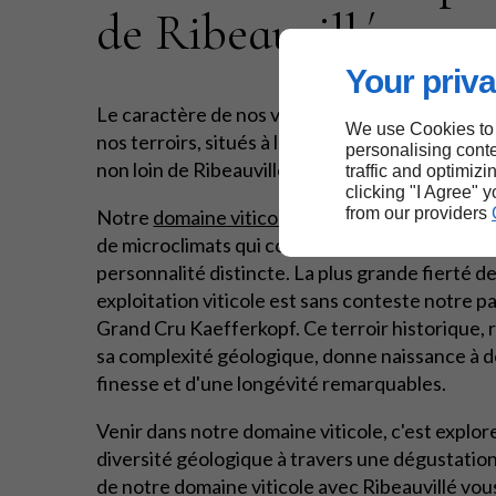
de Ribeauvillé
Your priva
Le caractère de nos vins est indissociable de la
We use Cookies to
nos terroirs, situés à l'entrée de la vallée de K
personalising conte
non loin de Ribeauvillé.
traffic and optimizi
clicking "I Agree" 
from our providers
Notre
domaine viticole
bénéficie d'une mosaïq
de microclimats qui confèrent à chaque cuvée
personnalité distincte. La plus grande fierté d
exploitation viticole est sans conteste notre p
Grand Cru Kaefferkopf. Ce terroir historique,
sa complexité géologique, donne naissance à d
finesse et d'une longévité remarquables.
Venir dans notre domaine viticole, c'est explor
diversité géologique à travers une dégustation
de notre domaine viticole avec Ribeauvillé vo