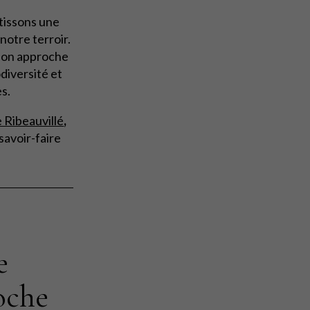
tissons une
notre terroir.
 son approche
odiversité et
es.
e Ribeauvillé
,
 savoir-faire
e
oche