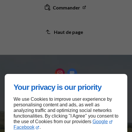
Commander
Haut de page
Your privacy is our priority
Accueil
We use Cookies to improve user experience by
Contactez-nous
personalising content and ads, as well as
analyzing traffic and optimizing social networks
Mentions légales
functionalities. By clicking "I Agree" you consent to
Plan du site
the use of Cookies from our providers
Google
Facebook
.